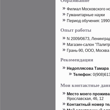
Образование
Филиал Мосκовсκого но
Гуманитарные науки
Период обучения: 1990
Опыт работы
N 2009/0673, Ленингра
Магазин-салон "Палитр
Грань-90, ООО, Москва
Рекомендации
Недοплясова Тамара
Телефон:
0(908)61
Мои контактные дан
Местο мοего прοжива
Ярοславская, 46, 12
Контактный номер т