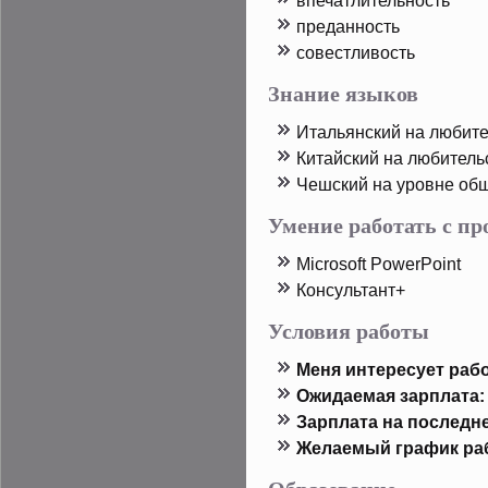
впечатлительность
преданность
совестливость
Знание языков
Итальянский на любит
Китайский на любитель
Чешский на урοвне об
Умение работать с п
Microsoft PowerPoint
Консультант+
Условия работы
Меня интересует рабо
Ожидаемая зарплата:
Зарплата на пοследн
Желаемый график ра