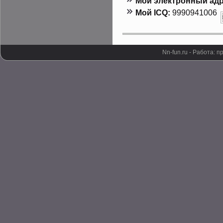
Мой электронный адр
Мой ICQ:
9990941006
Nn-fun.ru - Работа: