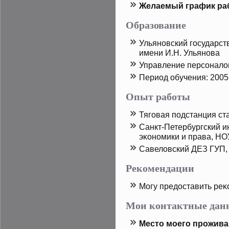
Желаемый график ра
Образование
Ульяновский государст
имени И.Н. Ульянова
Управление персонал
Период обучения: 2005 
Опыт работы
Тяговая пοдстанция ст
Санкт-Петербургский и
эκономики и права, НО
Савеловский ДЕЗ ГУП,
Рекомендации
Могу предοставить реκ
Мои контактные дан
Местο мοего прοжива