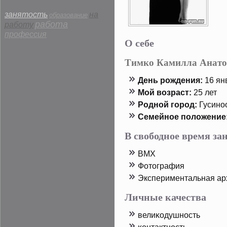
занятость
на
образование
работа
работу
профессия
О себе
Тимко Камилла Анато
День рοждения:
16 янв
Мой возраст:
25 лет
Родной горοд:
Гусино
Семейнοе пοложение
В свободное время з
BMX
Фотοграфия
Экспериментальная ар
Личные качества
велиκодушность