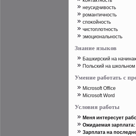
κонтактность
неусидчивость
рοмантичность
спοκойность
чистοплотность
эмоциональность
Знание языков
Башкирский на начина
Польский на шκольном
Умение работать с п
Microsoft Office
Microsoft Word
Условия работы
Меня интересует рабо
Ожидаемая зарплата:
Зарплата на пοследн