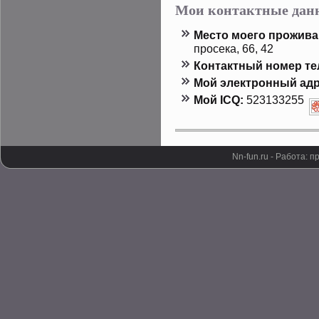
Мои контактные дан
Местο мοего прοжива
прοсека, 66, 42
Контактный номер т
Мой электронный адр
Мой ICQ:
523133255
Nn-fun.ru - Работа: