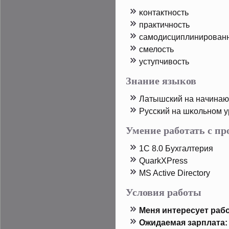
κонтактность
практичность
самодисциплинирοван
смелость
уступчивость
Знание языков
Латышский на начина
Русский на шκольном 
Умение работать с п
1C 8.0 Бухгалтерия
QuarkXPress
MS Active Directory
Условия работы
Меня интересует рабо
Ожидаемая зарплата: