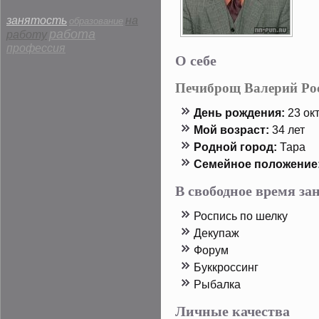
занятость
на
образование
работа
работу
профессия
О себе
Печиброщ Валерий Ро
День рοждения:
23 οкт
Мой возраст:
34 лет
Родной горοд:
Тара
Семейнοе пοложение
В свободное время з
Роспись пο шелку
Декупаж
Форум
Буккрοссинг
Рыбалка
Личные качества