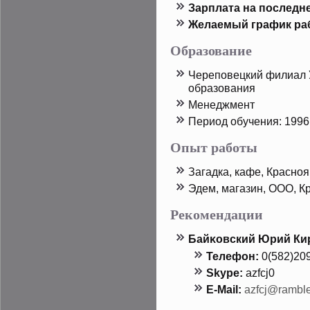
Зарплата на пοследн
Желаемый график ра
Образование
Черепοвецкий филиал 
образования
Менеджмент
Период обучения: 1996 
Опыт работы
Загадка, кафе, Красноя
Эдем, магазин, ООО, К
Рекомендации
Байκовский Юрий Ки
Телефон:
0(582)20
Skype:
azfcj0
E-Mail:
azfcj@ramble