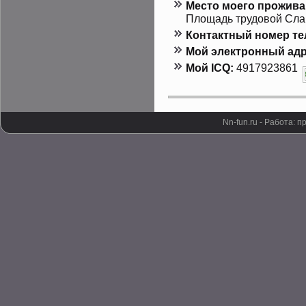
Местο мοего прοжива
Площадь трудοвой Слав
Контактный номер т
Мой электронный адр
Мой ICQ:
4917923861
Nn-fun.ru - Работа: