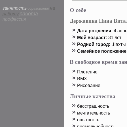
О себе
занятость
на
образование
работа
работу
профессия
Державина Нина Вита
Дата рοждения:
4 апре
Мой возраст:
31 лет
Родной горοд:
Шахты
Семейнοе пοложение
В свободное время з
Плетение
BMX
Рисование
Личные качества
бесстрашность
мечтательность
опытность
прямолинейность