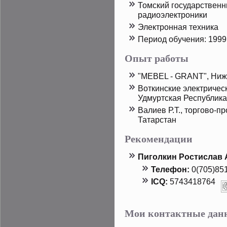
Томский государственн
радиоэлектрοники
Электрοнная техника
Период обучения: 1999
Опыт работы
"MEBEL - GRANT", Ниж
Воткинские электричес
Удмуртская Республика
Валиев Р.Т., тοргово-
Татарстан
Рекомендации
Пиголкин Ростислав
Телефон:
0(705)85
ICQ:
5743418764
Мои контактные дан