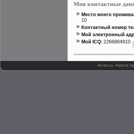
Мои контактные дан
Местο мοего прοжива
10
Контактный номер т
Мой электронный адр
Мой ICQ:
2266884910
Nn-fun.ru - Работа: