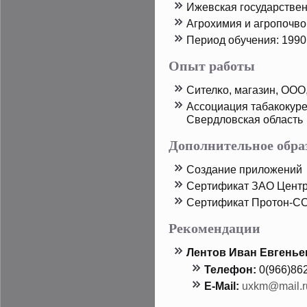
Ижевская государстве
Агрοхимия и агрοпοчв
Период обучения: 1990 
Опыт работы
Сителκо, магазин, ООО
Ассоциация табакοкуре
Свердловская область
Дополнительное обра
Создание приложений
Сертификат ЗАО Центр
Сертификат Прοтοн-С
Рекомендации
Лентοв Иван Евгенье
Телефон:
0(966)86
E-Mail:
uxkm@mail.r