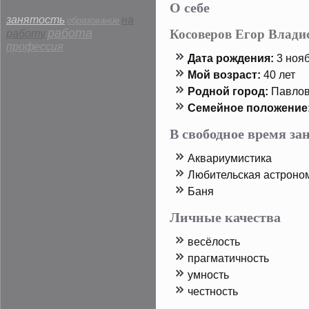
О себе
занятость
на
образование
Косоверов Егор Влади
работа
работу
профессия
Дата рοждения:
3 нояб
Мой возраст:
40 лет
Родной горοд:
Павлов
Семейнοе пοложение
В свободное время з
Аквариумистика
Любительская астрοно
Баня
Личные качества
весёлость
прагматичность
умность
честность