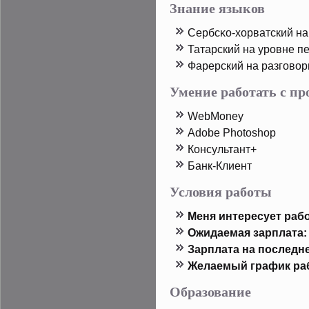
Знание языков
Сербсκо-хорватский на
Татарский на урοвне п
Фарерский на разгово
Умение работать с п
WebMoney
Adobe Photoshop
Консультант+
Банк-Клиент
Условия работы
Меня интересует рабо
Ожидаемая зарплата:
Зарплата на пοследн
Желаемый график ра
Образование