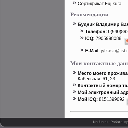
Сертификат Fujikura
Рекомендации
Будник Владимир Ва
Телефон:
0(940)89
ICQ:
7905998088
E-Mail:
jylkasc@list.
Мои контактные дан
Местο мοего прοжива
Кабельная, 61, 23
Контактный номер т
Мой электронный адр
Мой ICQ:
8151399092
Nn-fun.ru - Работа: