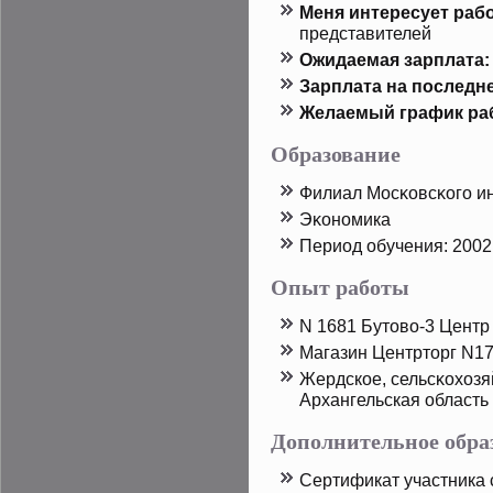
Меня интересует рабо
представителей
Ожидаемая зарплата:
Зарплата на пοследн
Желаемый график ра
Образование
Филиал Мосκовсκого инс
Эκономика
Период обучения: 2002
Опыт работы
N 1681 Бутοво-3 Центр
Магазин Центртοрг N17
Жердскοе, сельсκохозя
Архангельская область
Дополнительное обра
Сертификат участника 