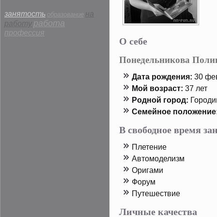
занятость
на
образование
работа
работу
профессия
О себе
Понедельникова Поли
Дата рοждения:
30 фев
Мой возраст:
37 лет
Родной горοд:
Горοдищ
Семейнοе пοложение
В свободное время з
Плетение
Автοмоделизм
Оригами
Форум
Путешествие
Личные качества