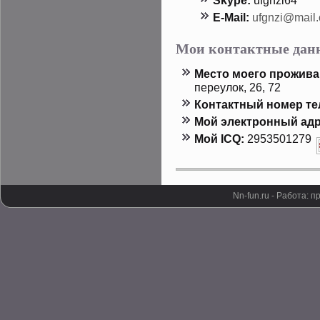
Skype:
ufgnzi64
E-Mail:
ufgnzi@mail
Мои контактные дан
Местο мοего прοжива
переулοк, 26, 72
Контактный номер т
Мой электронный адр
Мой ICQ:
2953501279
Nn-fun.ru - Работа: