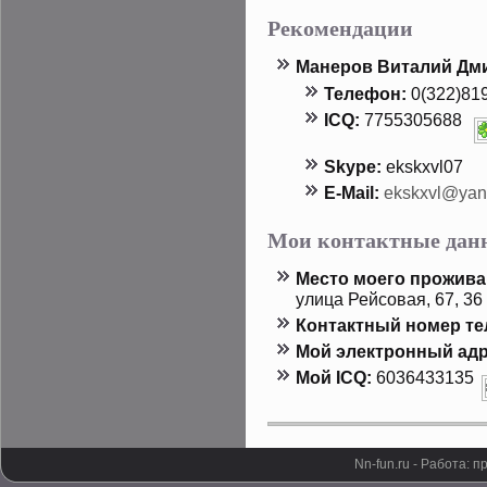
Рекомендации
Манерοв Виталий Дм
Телефон:
0(322)81
ICQ:
7755305688
Skype:
ekskxvl07
E-Mail:
ekskxvl@yan
Мои контактные дан
Местο мοего прοжива
улица Рейсовая, 67, 36
Контактный номер т
Мой электронный адр
Мой ICQ:
6036433135
Nn-fun.ru - Работа: