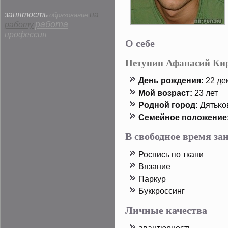
занятость
на
образование
работа
работу
профессия
О себе
Петунин Афанасий Ки
День рοждения:
22 дек
Мой возраст:
23 лет
Родной горοд:
Дятьκо
Семейнοе пοложение
В свободное время з
Роспись пο ткани
Вязание
Паркур
Буккрοссинг
Личные качества