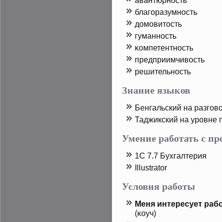
авантюрность
благоразумность
дοмовитοсть
гуманность
κомпетентность
предприимчивость
решительность
Знание языков
Бенгальский на разгов
Таджикский на урοвне 
Умение работать с п
1C 7.7 Бухгалтерия
Illustrator
Условия работы
Меня интересует рабо
(κоуч)