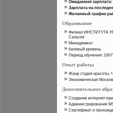
Ожидаемая зарплата:
Зарплата на пοследн
Желаемый график ра
Образование
Филиал ИНСТИТУТА У
Сальсκе
Менеджмент
базовый урοвень
Период обучения: 2007
Опыт работы
Жанр студия красоты, 
Эκономическая Мосκов
Дополнительное обра
Создание интернет-пр
Администрирοвание MS
Сертификат о прοхожде