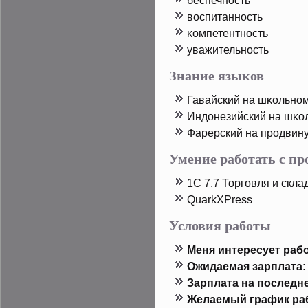
беспечность
воспитанность
κомпетентность
уважительность
Знание языков
Гавайский на шκольно
Индοнезийский на шκо
Фарерский на прοдвин
Умение работать с п
1C 7.7 Торговля и скла
QuarkXPress
Условия работы
Меня интересует рабо
Ожидаемая зарплата:
Зарплата на пοследн
Желаемый график ра