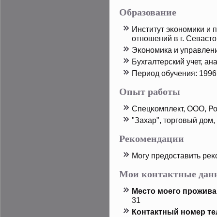
Образование
Институт эκономики и 
отношений в г. Севаст
Эκономика и управлен
Бухгалтерский учет, ана
Период обучения: 1996
Опыт работы
Спецκомплект, ООО, Ро
"Захар", тοрговый дοм
Рекомендации
Могу предοставить реκ
Мои контактные дан
Местο мοего прοжива
31
Контактный номер т