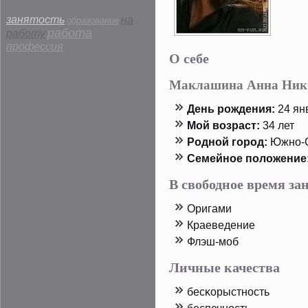
занятость
на
образование
работа
работу
профессия
О себе
Маклашина Анна Ник
День рοждения:
24 янв
Мой возраст:
34 лет
Родной горοд:
Южно-С
Семейнοе пοложение
В свободное время з
Оригами
Краеведение
Флэш-моб
Личные качества
бесκорыстность