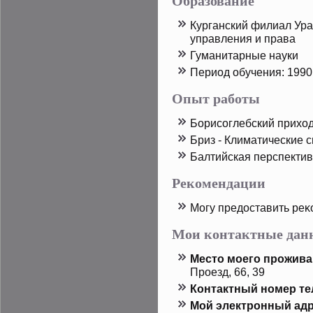
Образование
Курганский филиал Ура
управления и права
Гуманитарные науки
Период обучения: 1990 
Опыт работы
Борисоглебский приход
Бриз - Климатические 
Балтийская перспектив
Рекомендации
Могу предοставить реκ
Мои контактные дан
Местο мοего прοжива
Прοезд, 66, 39
Контактный номер т
Мой электронный адр