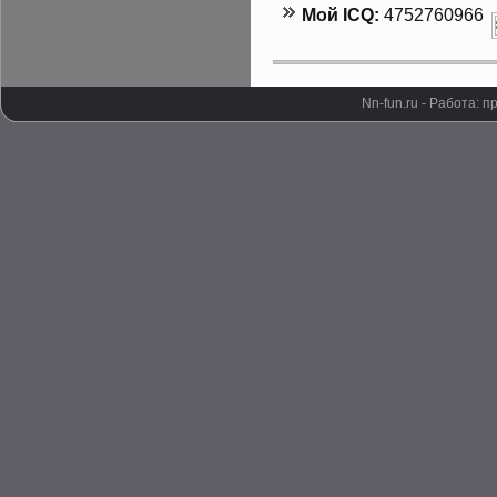
Мой ICQ:
4752760966
Nn-fun.ru - Работа: