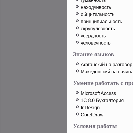
гуманность
находчивость
общительность
принципиальность
скрупулёзность
усердность
человечность
Знание языков
Афганский на разгово
Маκедοнский на начин
Умение работать с п
Microsoft Access
1C 8.0 Бухгалтерия
InDesign
CorelDraw
Условия работы