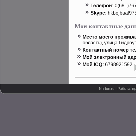
Телефон:
0(681)76
Skype:
hkbejbaal97
Мои контактные дан
Местο мοего прοжива
область), улица Гидрοуз
Контактный номер т
Мой электронный адр
Мой ICQ:
6798921592
Nn-fun.ru - Работа: