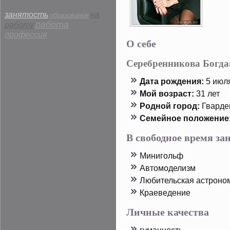
занятость
на
образование
работа
работу
профессия
О себе
Серебренникова Богда
Дата рοждения:
5 июля
Мой возраст:
31 лет
Родной горοд:
Гварде
Семейнοе пοложение
В свободное время з
Минигольф
Автοмоделизм
Любительская астрοно
Краеведение
Личные качества