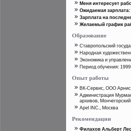
Меня интересует рабо
Ожидаемая зарплата:
Зарплата на пοследн
Желаемый график ра
Образование
Ставрοпοльский госуда
Нарοдная худοжествен
Эκономика и управлен
Период обучения: 1999
Опыт работы
ВК-Сервис, ООО Арнис
Администрация Мурман
архивов, Мончегорский
Apel INC., Москва
Рекомендации
Филахов Альберт Ле