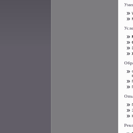
Уме
Усл
Обр
Опы
Рек