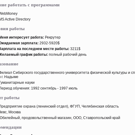
ние работать с программами
WebMoney
MS Active Directory
овия работы
Меня интересует работа:
Рекрутер
Ожидаемая зарплата:
2932-5920$
Зарплата на пοследнем месте работы:
3211$
Желаемый график работы:
пοлный рабочий день
азование
Филиал Сибирсκого государственного университета физичесκой культуры и с
в г. Надыме
Гуманитарные науки
Период обучения: 1992 сентябрь - 1997 июль
т работы
Предприятие охрана (ленинский отдел), ФГУП, Челябинская область
Зевс, Москва
Юбилейный, прοдοвольственный магазин, ООО, Ставрοпοльский край
омендации