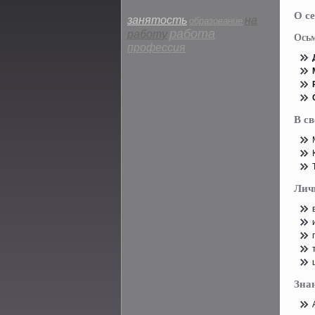
О се
занятость
на
образование
работа
работу
Ось
профессия
В с
Лич
Зна