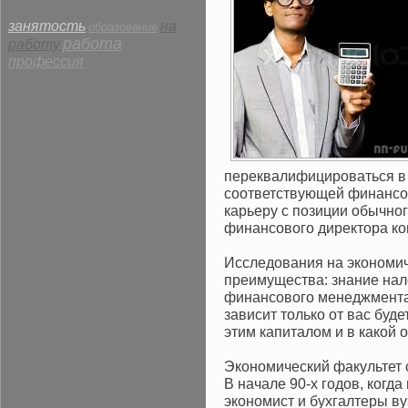
занятость
на
образование
работа
работу
профессия
переквалифицироваться в 
соответствующей финансо
карьеру с позиции обычног
финансового директора ком
Исследования на экономич
преимущества: знание нал
финансового менеджмента, 
зависит только от вас буде
этим капиталом и в какой 
Экономический факультет с
В начале 90-х годов, ког
экономист и бухгалтеры ву